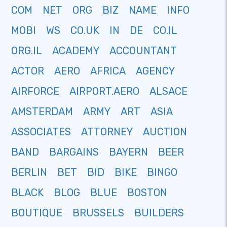
COM
NET
ORG
BIZ
NAME
INFO
MOBI
WS
CO.UK
IN
DE
CO.IL
ORG.IL
ACADEMY
ACCOUNTANT
ACTOR
AERO
AFRICA
AGENCY
AIRFORCE
AIRPORT.AERO
ALSACE
AMSTERDAM
ARMY
ART
ASIA
ASSOCIATES
ATTORNEY
AUCTION
BAND
BARGAINS
BAYERN
BEER
BERLIN
BET
BID
BIKE
BINGO
BLACK
BLOG
BLUE
BOSTON
BOUTIQUE
BRUSSELS
BUILDERS